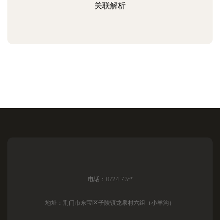
关联解析
电话：0724-73**
地址：荆门市东宝区子陵镇龙泉村六组（小羊沟）