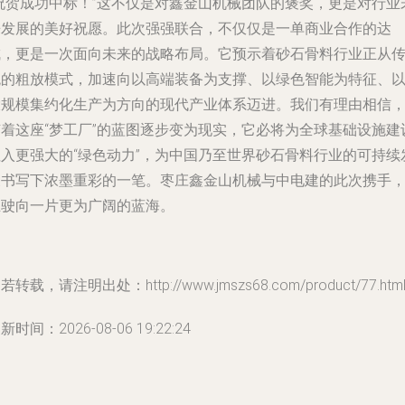
“祝贺成功中标！”这不仅是对鑫金山机械团队的褒奖，更是对行业
来发展的美好祝愿。此次强强联合，不仅仅是一单商业合作的达
成，更是一次面向未来的战略布局。它预示着砂石骨料行业正从
统的粗放模式，加速向以高端装备为支撑、以绿色智能为特征、
大规模集约化生产为方向的现代产业体系迈进。我们有理由相信
随着这座“梦工厂”的蓝图逐步变为现实，它必将为全球基础设施建
注入更强大的“绿色动力”，为中国乃至世界砂石骨料行业的可持续
展书写下浓墨重彩的一笔。枣庄鑫金山机械与中电建的此次携手
正驶向一片更为广阔的蓝海。
若转载，请注明出处：http://www.jmszs68.com/product/77.htm
新时间：2026-08-06 19:22:24