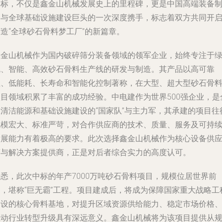
中标，不仅是鑫金山机械发展史上的里程碑，更是中国高端装备
造与全球基础设施建设巨头的一次深度携手，标志着双方共同开
造“全球砂石骨料梦工厂”的新篇章。
鑫金山机械作为国内破碎筛分装备领域的领军企业，始终专注于
色、智能、高效砂石骨料生产线的研发与制造。其产品以高可靠
性、低能耗、长寿命和智能化控制著称，在大型、超大型砂石骨
项目领域积累了丰富的成功经验。中电建作为世界500强企业，是
球清洁能源和基础设施建设的“国家队”与主力军，其承建的项目往
规模宏大、标准严苛，对合作供应商的技术、质量、服务及可持
发展能力有着极高的要求。此次选择鑫金山机械作为核心设备供
商与解决方案提供商，正是对后者综合实力的高度认可。
据悉，此次中标的年产7000万吨砂石骨料项目，规模位居世界前
列，堪称“巨无霸”工程。项目建成后，将成为保障国家重大战略工
建设的核心骨料基地，对提升区域资源供给能力、稳定市场价格
推动行业转型升级具有深远意义。鑫金山机械将为该项目提供从