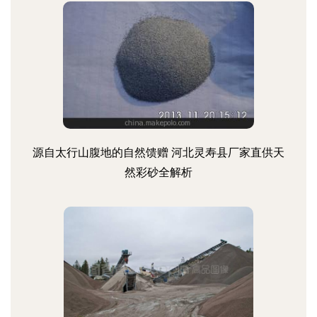
源自太行山腹地的自然馈赠 河北灵寿县厂家直供天
然彩砂全解析