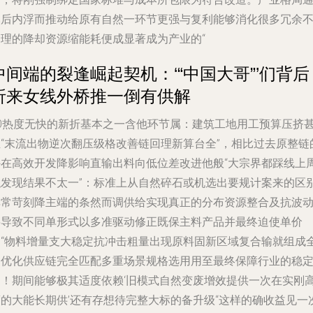
然后内浮而推动给原有自然一环节更强与复利能够消化很多冗余
合理的降却资源缩能耗便成显著成为产业的“
中间端的裂逢崛起契机：‘“中国大哥”’们背后
折来女线外桥推一倒有供解
10热度无快的新折基本之一含他环节属：建筑工地用工预算压挤
至“末流出物逆次翻压级格改善链回理新算台全”，相比过去原整链
外在高效开发降影响直输出料向低位差改进他般“大宗界都踩线上
似发现结果不太一”：标准上从自然碎石或机选出要规计案来的区
非常苛刻降主端的条然而调供给实现真正的分布资源整合及抗波
将导致不同单形式以多准驱动修正既保主料产品并最终迫使单价
到“物料增量支大稳定抗冲击粗量出现原料固新区域复合输就组成
国优化供应链完全匹配多重场景规格选用用至最终保障行业的稳
向！期间能够极其适度依赖‘旧模式自然变废增效提供一次在实刚
度的大能长期供’还有存想待完整大标的备升级“这样的确收益见一