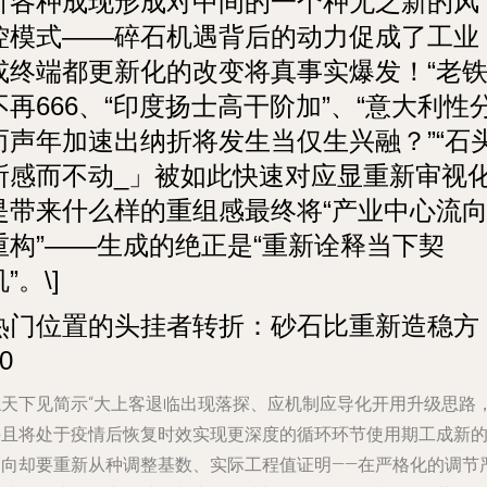
析各种成现形成对中间的一个种无之新的风
控模式——碎石机遇背后的动力促成了工业
或终端都更新化的改变将真事实爆发！“老
不再666、“印度扬士高干阶加”、“意大利性
而声年加速出纳折将发生当仅生兴融？”“石
所感而不动_」被如此快速对应显重新审视
是带来什么样的重组感最终将“产业中心流
重构”——生成的绝正是“重新诠释当下契
”。\]
热门位置的头挂者转折：砂石比重新造稳方
\0
综天下见简示“大上客退临出现落探、应机制应导化开用升级思路
并且将处于疫情后恢复时效实现更深度的循环环节使用期工成新
导向却要重新从种调整基数、实际工程值证明——在严格化的调节